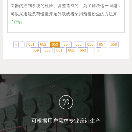
尘器的控制系统的检验、调整造成的，为了解决这一问题，
可以采用轻负荷慢慢开始升载或者采用预覆粉尘的方法来…
[详情]
«
‹
651
652
653
654
655
656
657
658
659
660
661
662
663
›
»
可根据用户需求专业设计生产