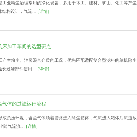
是工业粉尘治理常用的净化设备，多用于木工、建材、矿山、化工等产尘
体结构设计，气流…
[详情]
机床加工车间的选型要点
工产生粉尘、油雾混合介质的工况，优先匹配适配复合型滤料的单机除尘
延长过滤部件使用…
[详情]
尘气体的过滤运行流程
形成负压环境，含尘气体顺着管路进入除尘箱体，气流进入箱体后流速放
粉尘随气流流…
[详情]