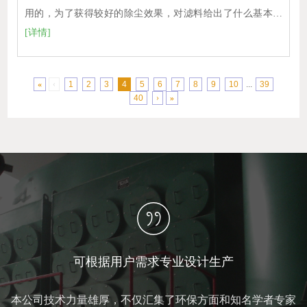
用的，为了获得较好的除尘效果，对滤料给出了什么基本…
[详情]
«
‹
1
2
3
4
5
6
7
8
9
10
...
39
40
›
»
可根据用户需求专业设计生产
本公司技术力量雄厚，不仅汇集了环保方面和知名学者专家